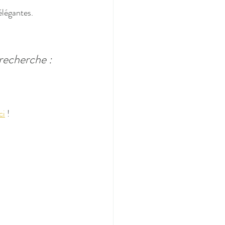
élégantes.
 recherche :
ci
 !