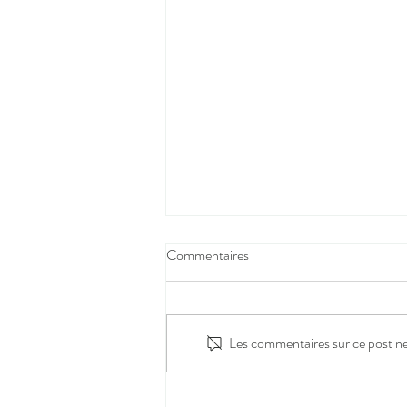
Commentaires
Les commentaires sur ce post ne 
FUGUE sur la Côte de Granit