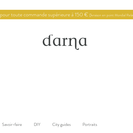
 pour toute commande supérieure à 150 €
(livraison en point Mondial Rel
Point de vente
Conseils en décoration
Savoir-faire
DIY
City guides
Portraits