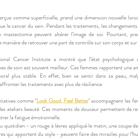
erçue comme superficielle, prend une dimension nouvelle lorsq
que le cancer du sein. Pendant les traitements, les changements c
a mastectomie peuvent altérer l’image de soi. Pourtant, pre
 manière de retrouver une part de contrôle sur son corps et sur 
nal Cancer Institute a montré que l’état psychologique d
es de soin est souvent meilleur. Ces femmes rapportent une amé
ral plus stable. En effet, bien se sentir dans sa peau, malgr
affronter les traitements avec plus de résilience.
itiatives comme "
Look Good, Feel Better
" accompagnent les fe
 des ateliers beauté. Ces moments de douceur permettent de re
ntrer la fatigue émotionnelle.
du quotidien - un rouge à lèvres appliqué le matin, une coupe de
es qui apportent du style - peuvent faire des miracles pour l’hu