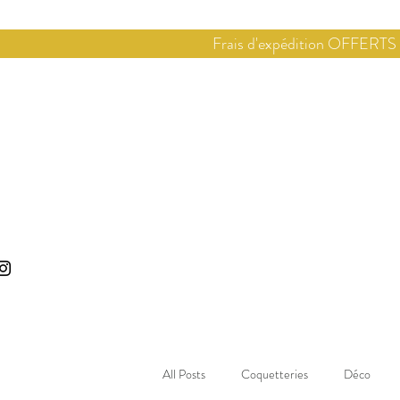
Frais d'expédition OFFERTS
Accueil
E-shop
All Posts
Coquetteries
Déco