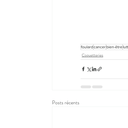
foulard
cancer
bien-être
lut
Coquetteries
Posts récents