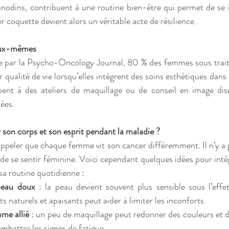
odins, contribuent à une routine bien-être qui permet de se 
r coquette devient alors un véritable acte de résilience.
’eux-mêmes
e par la Psycho-Oncology Journal, 80 % des femmes sous trait
 qualité de vie lorsqu’elles intègrent des soins esthétiques dans 
ipent à des ateliers de maquillage ou de conseil en image dise
lées.
n corps et son esprit pendant la maladie ?
rappeler que chaque femme vit son cancer différemment. Il n’y a 
de se sentir féminine. Voici cependant quelques idées pour int
sa routine quotidienne :
peau doux
 : la peau devient souvent plus sensible sous l’effet
ts naturels et apaisants peut aider à limiter les inconforts.
me allié
 : un peu de maquillage peut redonner des couleurs et de 
ombattre les signes de fatigue.