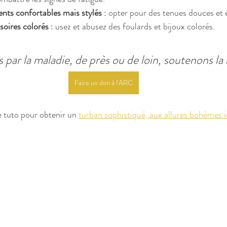
nts confortables mais stylés
 : opter pour des tenues douces et 
oires colorés 
: usez et abusez des foulards et bijoux colorés.
par la maladie, de près ou de loin, soutenons la
Faire un don à l'ARC
e tuto pour obtenir un 
turban sophistiqué, aux allures bohèmes i