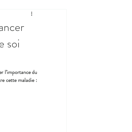
cancer
e soi
er l’importance du 
e cette maladie : 