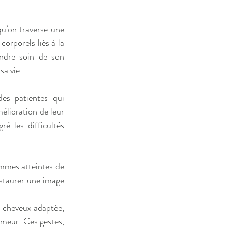
u’on traverse une 
orporels liés à la 
ndre soin de son 
sa vie.
es patientes qui 
lioration de leur 
é les difficultés 
mmes atteintes de 
staurer une image 
 cheveux adaptée, 
meur. Ces gestes, 