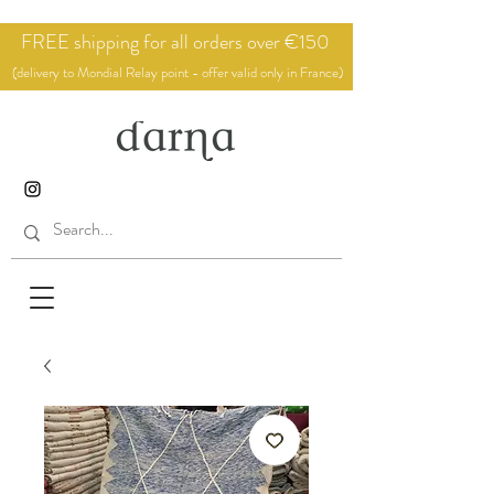
FREE shipping for all orders over €150
(delivery to Mondial Relay point - offer valid only in France)