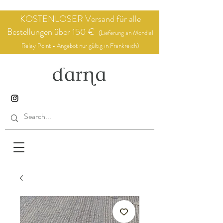
KOSTENLOSER Versand für alle
Bestellungen über 150 €
(Lieferung an Mondial
Relay Point - Angebot nur gültig in Frankreich)