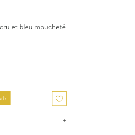
 écru et bleu moucheté
orb