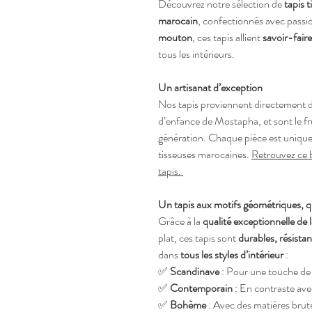
Découvrez notre sélection de
tapis t
marocain
, confectionnés avec passi
mouton
, ces tapis allient
savoir-faire
tous les intérieurs.
Un artisanat d’exception
Nos tapis proviennent directement 
d’enfance de Mostapha, et sont le fr
génération. Chaque pièce est unique, 
tisseuses marocaines.
Retrouvez ce b
tapis.
Un tapis aux motifs géométriques, q
Grâce à la
qualité exceptionnelle de l
plat, ces tapis sont
durables, résista
dans
tous les styles d’intérieur
:
✅
Scandinave
: Pour une touche de 
✅
Contemporain
: En contraste ave
✅
Bohème
: Avec des matières brut