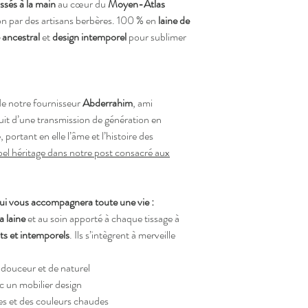
issés à la main
au cœur du
Moyen-Atlas
on par des artisans berbères. 100 % en
laine de
 ancestral
et
design intemporel
pour sublimer
de notre fournisseur
Abderrahim
, ami
uit d’une transmission de génération en
portant en elle l’âme et l’histoire des
el héritage dans notre post consacré aux
ui vous accompagnera toute une vie :
a laine
et au soin apporté à chaque tissage à
nts et intemporels
. Ils s’intègrent à merveille
douceur et de naturel
c un mobilier design
es et des couleurs chaudes