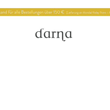
 für alle Bestellungen über 150 €
(Lieferung an Mondial Relay Point - A
op
Verkaufsstellen
Deko Proj