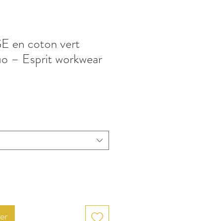
 en coton vert
o – Esprit workwear
er