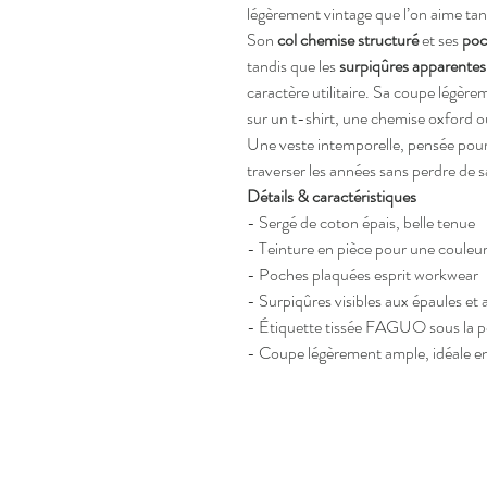
légèrement vintage que l’on aime tan
Son
col chemise structuré
et ses
poc
tandis que les
surpiqûres apparentes
caractère utilitaire. Sa coupe légèr
sur un t-shirt, une chemise oxford ou
Une veste intemporelle, pensée pour
traverser les années sans perdre de 
Détails & caractéristiques
- Sergé de coton épais, belle tenue
- Teinture en pièce pour une couleu
- Poches plaquées esprit workwear
- Surpiqûres visibles aux épaules et
- Étiquette tissée FAGUO sous la p
- Coupe légèrement ample, idéale e