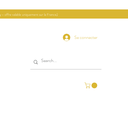
ay - offre valable uniquement sur la France)
Se connecter
Contact
Journal