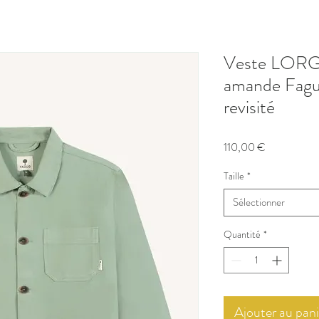
Veste LORGE
amande Fagu
revisité
Prix
110,00 €
Taille
*
Sélectionner
Quantité
*
Ajouter au pani