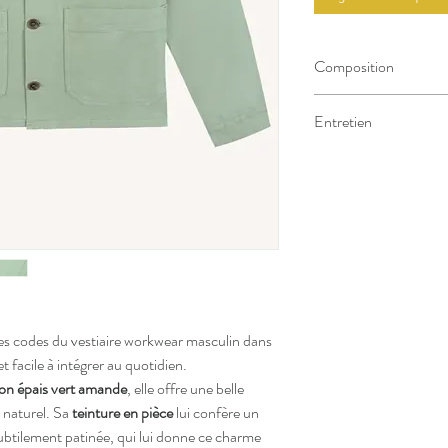
Composition
100% coton
Entretien
- Lavage en machine à 3
- Repassage standard
- Ne pas sécher en tam
les codes du vestiaire workwear masculin dans
 facile à intégrer au quotidien.
ton épais vert amande
, elle offre une belle
 naturel. Sa
teinture en pièce
lui confère un
ubtilement patinée, qui lui donne ce charme