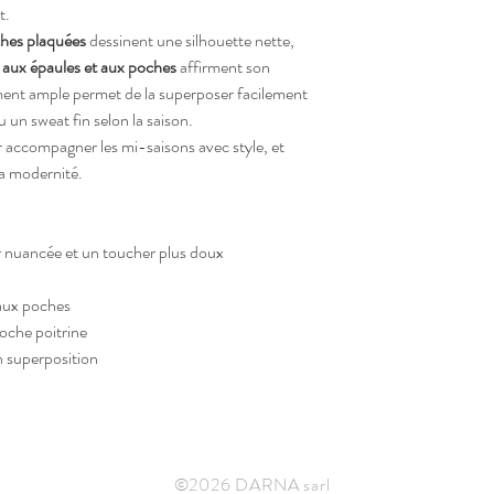
t.
hes plaquées
dessinent une silhouette nette,
 aux épaules et aux poches
affirment son
ement ample permet de la superposer facilement
 un sweat fin selon la saison.
 accompagner les mi-saisons avec style, et
sa modernité.
r nuancée et un toucher plus doux
 aux poches
oche poitrine
n superposition
©2026 DARNA sarl