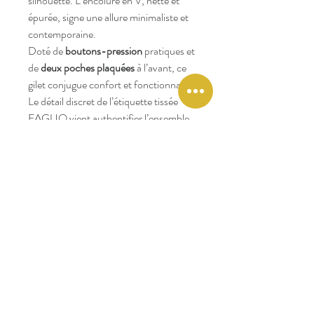
silhouette. L’encolure en V, nette et
épurée, signe une allure minimaliste et
contemporaine.
Doté de
boutons-pression
pratiques et
de
deux poches plaquées
à l’avant, ce
gilet conjugue confort et fonctionnalité.
Le détail discret de l’étiquette tissée
FAGUO vient authentifier l’ensemble
avec sobriété.
Facile à accorder, le gilet EPINAY se
glisse sur un t-shirt pour une allure
décontractée ou sur une chemise pour
un style plus affirmé. Associe-le à un
jean brut ou un chino pour une
silhouette urbaine et équilibrée. Sa
teinte en chambray, intemporelle et
facile à porter, traverse les saisons sans
jamais se démoder.
Pensé pour durer, le gilet EPINAY