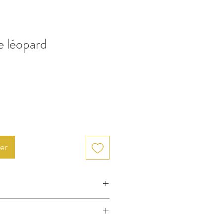
ne léopard
er