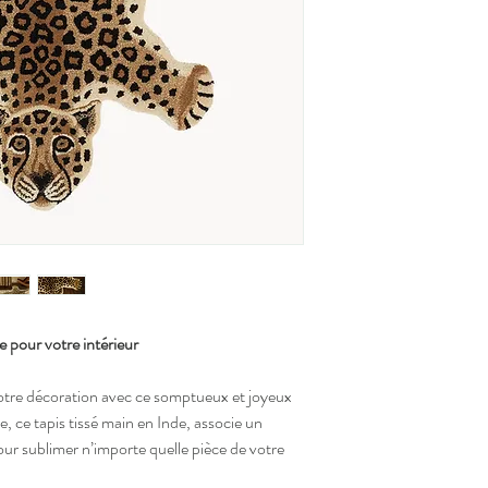
Les tapis en fibres natu
premiers passages de l'
Pour les petites taches,
tiède.
Ne pas laver en mac
Ne pas blanchir
Ne pas sécher au sè
Ne pas repasser
Ne pas nettoyer à s
 pour votre intérieur
otre décoration avec ce somptueux et joyeux
, ce tapis tissé main en Inde, associe un
our sublimer n’importe quelle pièce de votre