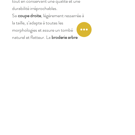
tout en conservant une qualité et une
durabilité irréprochables.
Sa
coupe droite
, légèrement resserrée à
la taille, s’adapte à toutes les
morphologies et assure un tombé
naturel et flatteur. La
broderie arbre
contrastée sur la poitrine
signe avec
subtilité l’authenticité de la marque.
Pourquoi choisir le sweat DONZY ?
✔
Matière douce et confortable
, idéale
pour la mi-saison
✔
Fabrication écoresponsable
en
coton et polyester recyclé
✔
Coupe polyvalente
, parfaite avec un
jean ou un chino
✔
Détail emblématique
: broderie arbre
FAGUO
Que ce soit pour une journée en ville ou
une escapade en pleine nature, le sweat