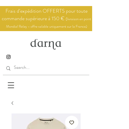
Frais d'expédition OFFERTS pour toute
commande supérieure à 150 €
(livraison en point
Mondial Relay - offre valable uniquement sur la France)