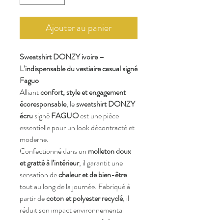
Ajouter au panier
Sweatshirt DONZY ivoire –
L’indispensable du vestiaire casual signé
Faguo
Alliant
confort, style et engagement
écoresponsable
, le
sweatshirt DONZY
écru
signé
FAGUO
est une pièce
essentielle pour un look décontracté et
moderne.
Confectionné dans un
molleton doux
et gratté à l’intérieur
, il garantit une
sensation de
chaleur et de bien-être
tout au long de la journée. Fabriqué à
partir de
coton et polyester recyclé
, il
réduit son impact environnemental