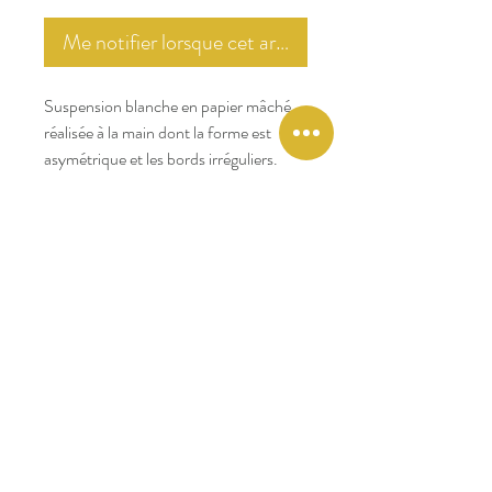
Me notifier lorsque cet article est disponible
Suspension blanche en papier mâché
réalisée à la main dont la forme est
asymétrique et les bords irréguliers.
Chaque abat-jour est unique : la forme
et la dimension peut légèrement varier.
Compatible avec douille E27. Usage
intérieur exclusivement.
Vendue sans ampoule et sans système
électrique. (Photo réalisées avec
suspension douille et ampoule vendues
séparément).
Diamètre : environ 80 cm.
Entretien