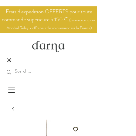
Frais d'expédition OFFERTS pour toute
commande supérieure à 150 €
(livraison en point
Mondial Relay - offre valable uniquement sur la France)