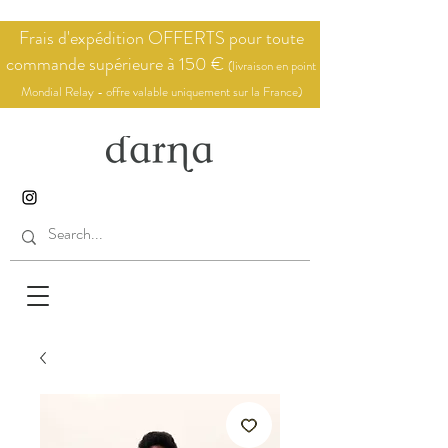
Frais d'expédition OFFERTS pour toute
commande supérieure à 150 €
(livraison en point
Mondial Relay - offre valable uniquement sur la France)