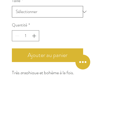
Taille
*
Quantité
*
Ajouter au panier
Très graphique et bohème à la fois,
cette robe est très agréable à porter et
se distingue par ses rayures
aux différents coloris. Une encolure V,
des manches courtes kimono et une
fine ceinture à la taille lui confèrent
style et distinction.
Composition : 60% coton et 40%
viscose