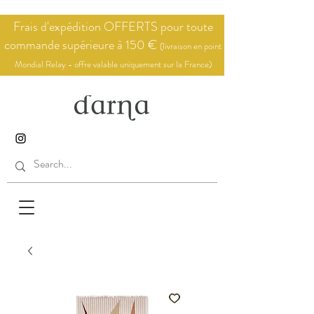
Frais d'expédition OFFERTS pour toute
commande supérieure à 150 €
(livraison en point
Mondial Relay - offre valable uniquement sur la France)