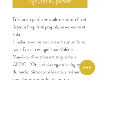
Ajouter au panier
Très beau paréo en voile de coton fin et
léger, à l'imprimé graphique verveine et
kaki.
Plusieurs voiles se croisent sur un fond
rayé. Dessin imaginé par Valérie
Mayéko, directrice artistique de la
CFOC : "On suit du regard les lignes
du paréo Sirocco ; elles nous mènent
vers des horizons lointains, des
couchers de soleil rayonnants".
Dimensions : 110x190 cm.
Le paréo est livré dans sa pochette en
voile de coton rayé.
Un très joli cadeau confectionné dans
la région de Jaïpuren Inde,
reconnue pour ses ateliers textiles, à
glisser dans sa valise !