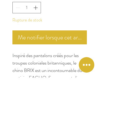
Rupture de stock
Me notifier lorsque cet article est disponible
Inspiré des pantalons créés pour les
troupes coloniales britanniques, le
chino BRIX est un incontournable du
vestiaire FAGUO. Sa coupe est slim
(légèrement fuselée en bas).
Composition : 98% coton dont 75%
biologique et 23% recyclé, 2%
élasthanne
Points clés :
1 arbre planté