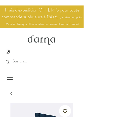
Frais d'expédition OFFERTS pour toute
commande supérieure à 150 €
(livraison en point
Mondial Relay - offre valable uniquement sur la France)