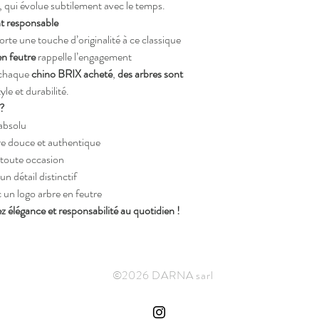
, qui évolue subtilement avec le temps.
t responsable
rte une touche d’originalité à ce classique
en feutre
rappelle l’engagement
 chaque
chino BRIX acheté
,
des arbres sont
tyle et durabilité.
 ?
absolu
e douce et authentique
n toute occasion
n détail distinctif
 un logo arbre en feutre
z élégance et responsabilité au quotidien !
©2026 DARNA sarl