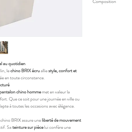
Composition
98% coton dont 75% bio
l au quotidien
in, le
chino BRIX écru
allie
style, confort et
née en toute circonstance.
ucturé
pantalon chino homme
met en valeur la
ort. Que ce soit pour une journée en ville ou
dapte à toutes les occasions avec élégance.
e chino BRIX assure une
liberté de mouvement
ctif. Sa
teinture sur pièce
lui confère une