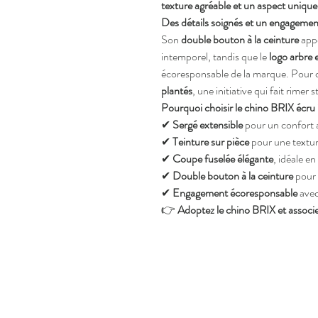
texture agréable et un aspect unique
Des détails soignés et un engagemen
Son
double bouton à la ceinture
appo
intemporel, tandis que le
logo arbre 
écoresponsable de la marque. Pour
plantés
, une initiative qui fait rimer s
Pourquoi choisir le chino BRIX écru
✔
Sergé extensible
pour un confort 
✔
Teinture sur pièce
pour une textur
✔
Coupe fuselée élégante
, idéale e
✔
Double bouton à la ceinture
pour u
✔
Engagement écoresponsable
avec
👉
Adoptez le chino BRIX et associe