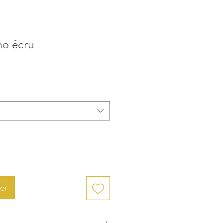
no écru
er