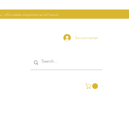
ay - offre valable uniquement sur la France)
Se connecter
Contact
Journal