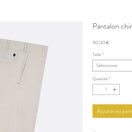
Pantalon chi
Prix
90,00 €
Taille
*
Sélectionner
Quantité
*
Ajouter au pani