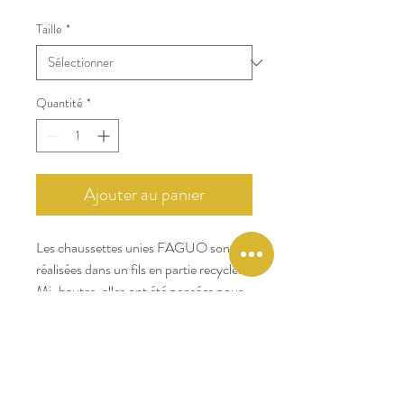
Taille
*
Quantité
*
Ajouter au panier
Les chaussettes unies FAGUO sont
réalisées dans un fils en partie recyclé.
Mi-hautes, elles ont été pensées pour
dynamiser votre tenue. Sobres et
raffines, elles ont été pensées pour
apporter un confort optimal, portées
dans des sneakers ou des bottines.