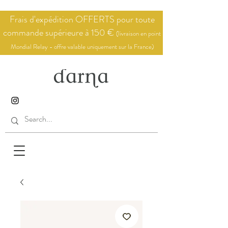
Frais d'expédition OFFERTS pour toute
commande supérieure à 150 €
(livraison en point
Mondial Relay - offre valable uniquement sur la France)