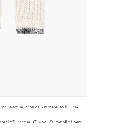
Séchage en tambour int
 maille écrue, orné d'un rameau en fil lurex
ster 18% viscose 6% wool 2% metallic fibers