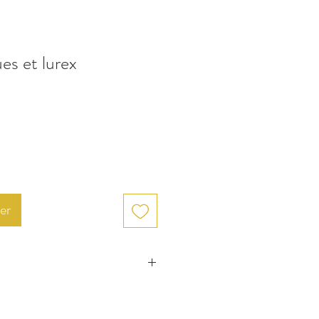
es et lurex
ix
omotionnel
er
chiment interdit / Température
 110 °C / Nettoyage à sec autorisé /