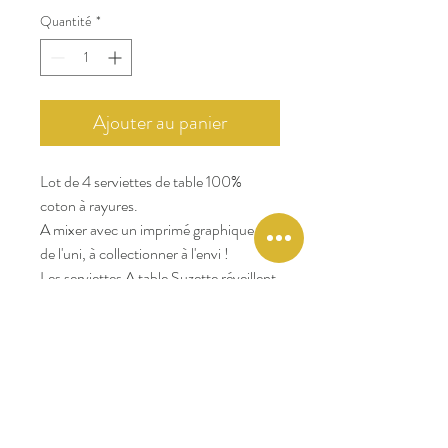
Quantité
*
Ajouter au panier
Lot de 4 serviettes de table 100%
coton à rayures.
A mixer avec un imprimé graphique ou
de l'uni, à collectionner à l'envi !
Les serviettes A table Suzette réveillent
votre déjeuner !
Surcyclées à partir de stocks de tissus
dormants en
édition limitée
, elles sont
confectionnées à la main avec le
respect et l’amour des traditions
textiles. Impression au blockprint
réalisée en Inde.