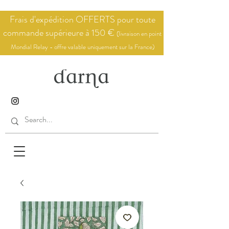
Frais d'expédition OFFERTS pour toute
commande supérieure à 150 €
(livraison en point
Mondial Relay - offre valable uniquement sur la France)