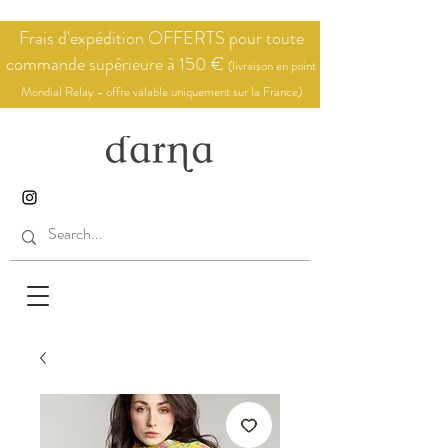
Frais d'expédition OFFERTS pour toute
commande supérieure à 150 €
(livraison en point
Mondial Relay - offre valable uniquement sur la France)