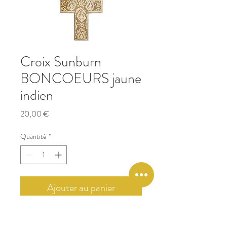
Croix Sunburn
BONCOEURS jaune
indien
Prix
20,00 €
Quantité
*
Ajouter au panier
A accrocher au mur ou à poser sur un