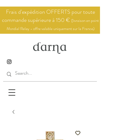
Frais d'expédition OFFERTS pour toute
commande supérieure à 150 €
(livraison en point
Mondial Relay - offre valable uniquement sur la France)