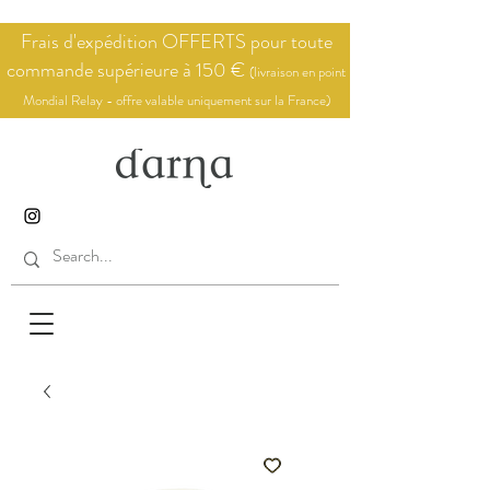
Frais d'expédition OFFERTS pour toute
commande supérieure à 150 €
(livraison en point
Mondial Relay - offre valable uniquement sur la France)