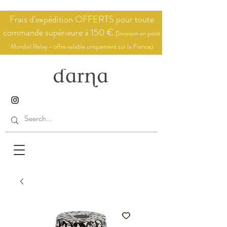
Frais d'expédition OFFERTS pour toute
commande supérieure à 150 €
(livraison en point
Mondial Relay - offre valable uniquement sur la France)