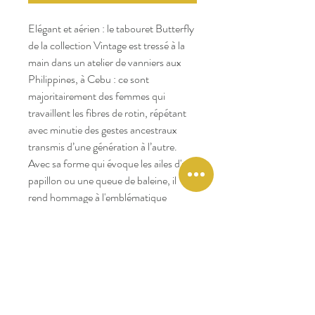
Elégant et aérien : le tabouret Butterfly
de la collection Vintage est tressé à la
main dans un atelier de vanniers aux
Philippines, à Cebu : ce sont
majoritairement des femmes qui
travaillent les fibres de rotin, répétant
avec minutie des gestes ancestraux
transmis d’une génération à l’autre.
Avec sa forme qui évoque les ailes d'un
papillon ou une queue de baleine, il
rend hommage à l'emblématique
tabouret Butterfly du designer Sori
Yanagi. Avec son look rétro et ses lignes
pures, il s’accorde à merveille avec du
mobilier contemporain.
ARTICLE VENDU UNIQUEMENT
EN BOUTIQUE - PAS