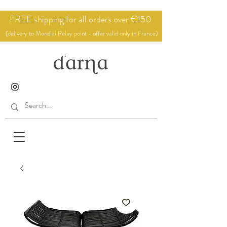
FREE shipping for all orders over €150
(delivery to Mondial Relay point - offer valid only in France)