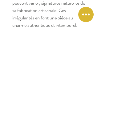
peuvent varier, signatures naturelles de
sa fabrication artisanale. Ces
irrégularités en font une pièce au
charme authentique et intemporel.
Nés sous la dynastie Tang, les
tabourets en céramique étaient à
l’origine conçus pour l’extérieur. Leur
forme cylindrique et creuse permettait
même d’y glisser des braises pour les
transformer en chauffeuses.
Un objet chargé d’histoire, revisité pour
sublimer les intérieurs d’aujourd’hui.
ARTICLE VENDU UNIQUEMENT
EN BOUTIQUE - PAS
D'EXPEDITION POSSIBLE.
Entretien
Nettoyer avec un chiffon humide.