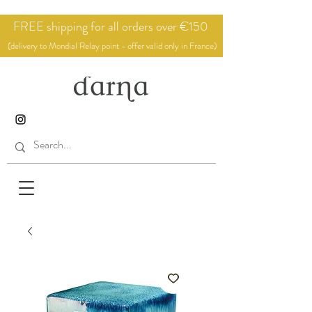
FREE shipping for all orders over €150
(delivery to Mondial Relay point - offer valid only in France)