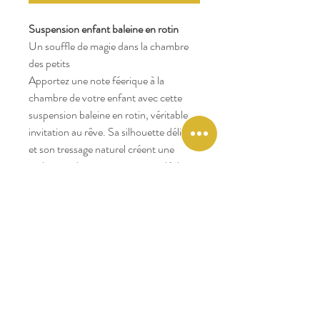
Suspension enfant baleine en rotin
Un souffle de magie dans la chambre
des petits
Apportez une note féerique à la
chambre de votre enfant avec cette
suspension baleine en rotin, véritable
invitation au rêve. Sa silhouette délicate
et son tressage naturel créent une
ambiance douce et apaisante, idéale
pour imaginer des mondes marins et
des histoires enchantées.
Parfaite pour stimuler l’imaginaire et
donner vie à un univers tendre et
poétique, elle fait aussi un cadeau
attentionné pour célébrer une
naissance ou un heureux événement.
La suspension baleine est livrée