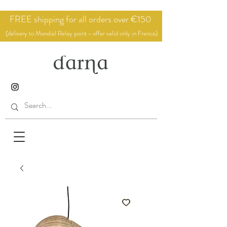
FREE shipping for all orders over €150
(delivery to Mondial Relay point - offer valid only in France)