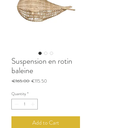
Suspension en rotin
baleine
Regular
Sale
 €165.00 
€115.50
Price
Price
Quantity
*
Add to Cart