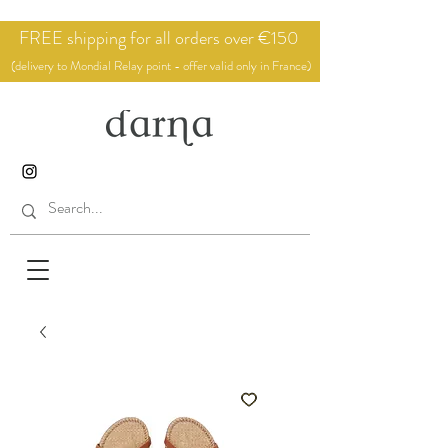
FREE shipping for all orders over €150
(delivery to Mondial Relay point - offer valid only in France)