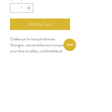
Add to Cart
Créées par la marque danoise
Shangies, ces sandales sont conçues
pour être durables, confortables et
légères !
Chic et décontractées, elles se portent
aussi bien en intérieur qu'en extérieur.
Leur semelle souple procure une vraie
sensation de confort, quelle que soit la
trempérature extérieure ! Un vrai luxe
pour les pieds !
Retrouvez cet incontournable modèle
en couleur terre de Sienne : un caramel
chaud qui se marie facilement avec du