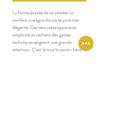
La forme évasée de ce saladier lui
confère une ligne douce et pure très
élégante. Derrière cette apparente
simplicité se cachent des gestes
techniques exigeant une grande
attention. C’est là tout le savoir-faire
des artisans de la province du
Guangdong en Chine, qui façonnent ce
plat avec habileté en le parant de stries
délicates et peu profondes. La glaçure,
véritable art en soi, donne au saladier
des reflets irisés qui apporteront à votre
table un éclat apaisant.
Diamètre : 25.5 cm
Composition