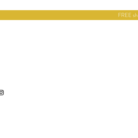
FREE shi
Home
E-s