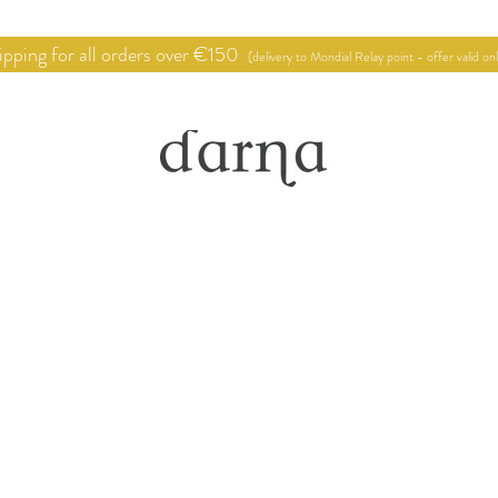
pping for all orders over €150
(delivery to Mondial Relay point - offer valid on
hop
Point of sale
Deco proje