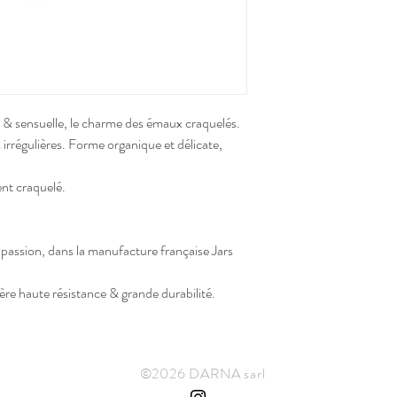
sans plomb ni cadmium.
Usage facile & moderne 
et micro-ondes.
Issues d'une fabrication 
pièces peuvent avoir de 
forme. Chaque céramique
cuisson Grand Feu.
 & sensuelle, le charme des émaux craquelés.
 irrégulières. Forme organique et délicate,
ent craquelé.
passion, dans la manufacture française Jars
e haute résistance & grande durabilité.
©2026 DARNA sarl