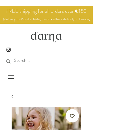
FREE shipping for all orders over €150
(delivery to Mondial Relay point - offer valid only in France)