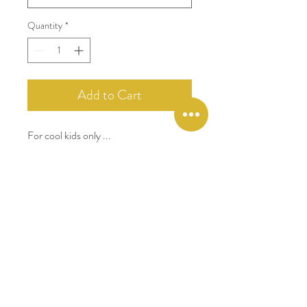
Quantity
*
Add to Cart
For cool kids only ...
Le Maillot de bain Anti-UV pour filles,
Retro Flowers, est un best-seller.
Coloré, inédit, original, de caractère, il a
tout pour plaire.
Anti-UV (certifié UPF 50+).
Polyester et spandex pour un max
de confort et d'élasticité.
Bon maintien des bretelles.