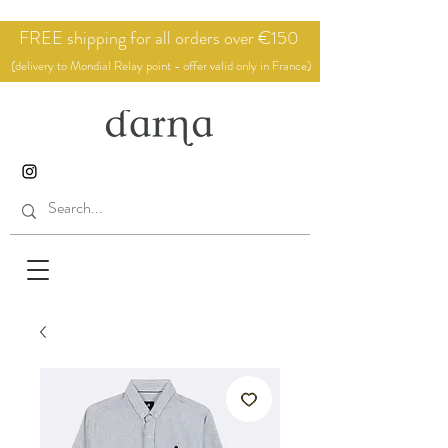
FREE shipping for all orders over €150
(delivery to Mondial Relay point - offer valid only in France)