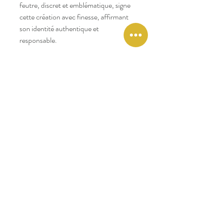
feutre, discret et emblématique, signe
cette création avec finesse, affirmant
son identité authentique et
responsable.
Les rayures écrues et bleu marine,
classiques et élégantes, s’associent
facilement à un pantalon chino ou un
jean brut pour composer des looks
simples et efficaces. Portée seule pour
un style épuré ou ouverte sur un t-shirt
pour une tenue plus décontractée, elle
s’adapte à toutes les situations.
Pensée pour durer, la chemise rayée
IVOY incarne l’engagement de
FAGUO pour des vêtements à la fois
stylés et responsables. Une pièce
essentielle pour enrichir votre vestiaire