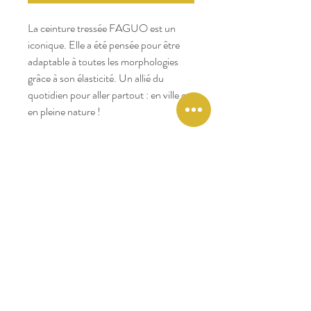
La ceinture tressée FAGUO est un
iconique. Elle a été pensée pour être
adaptable à toutes les morphologies
grâce à son élasticité. Un allié du
quotidien pour aller partout : en ville ou
en pleine nature !
Points clés :
Matière tressée
Finition en nubuck de vachette qui se
patine avec le temps
Boucle en zinc gravé Faguo - Longueur
110 cm
Boîte en carton recyclé
1 Arbre planté
Composition