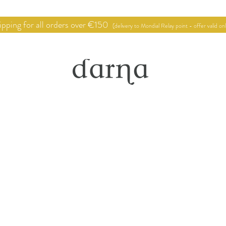
pping for all orders over €150
(delivery to Mondial Relay point - offer valid on
hop
Point of sale
Deco proje