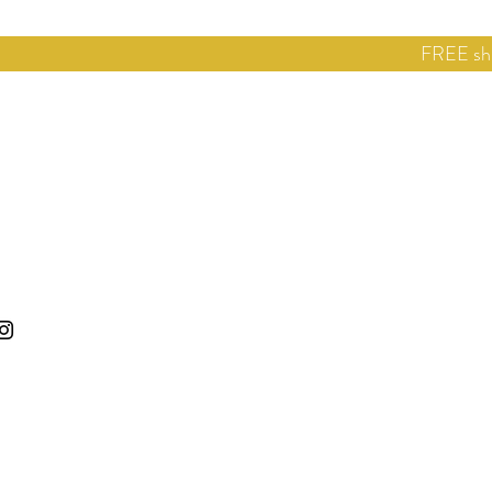
FREE shi
Home
E-s