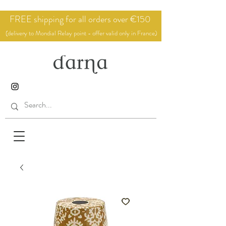
FREE shipping for all orders over €150
(delivery to Mondial Relay point - offer valid only in France)