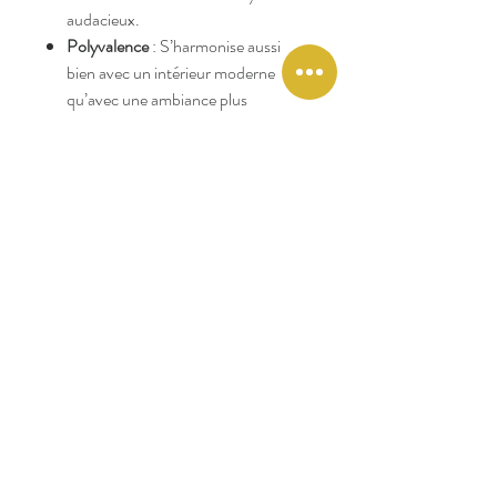
audacieux.
Polyvalence
: S’harmonise aussi
bien avec un intérieur moderne
qu’avec une ambiance plus
traditionnelle grâce à son motif
animalier élégant.
Ce tapis 100% laine est confectionné à
la main en Inde. Pour en savoir plus sur
sa fabrication et sa certification
GoodWeave, nous vous invitons à lire
ce post
.
En raison de la nature artisanale de ces
articles, attendez-vous à une légère
variation dans l'apparence de chaque
tapis, ce qui en fait un objet d'autant
plus unique !