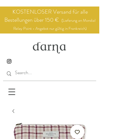
KOSTENLOSER Versand für alle
Bestellungen über 150 €
(Lieferung an Mondial
Relay Point - Angebot nur gültig in Frankreich)