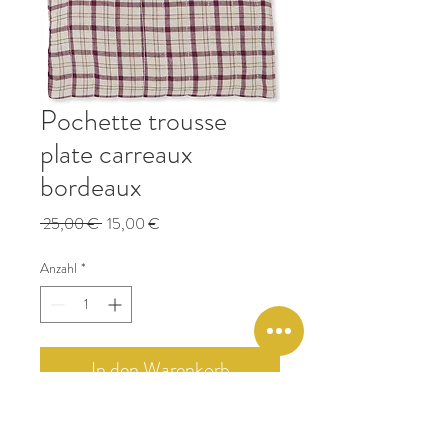
Pochette trousse
plate carreaux
bordeaux
Standardpreis
Sale-
 25,00 € 
15,00 €
Preis
Anzahl
*
In den Warenkorb
Trousse plate zippée fourre-tout pour