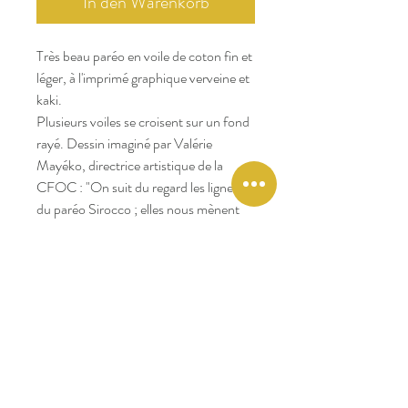
In den Warenkorb
Très beau paréo en voile de coton fin et
léger, à l'imprimé graphique verveine et
kaki.
Plusieurs voiles se croisent sur un fond
rayé. Dessin imaginé par Valérie
Mayéko, directrice artistique de la
CFOC : "On suit du regard les lignes
du paréo Sirocco ; elles nous mènent
vers des horizons lointains, des
couchers de soleil rayonnants".
Dimensions : 110x190 cm.
Le paréo est livré dans sa pochette en
voile de coton rayé.
Un très joli cadeau confectionné dans
la région de Jaïpuren Inde,
reconnue pour ses ateliers textiles, à
glisser dans sa valise !