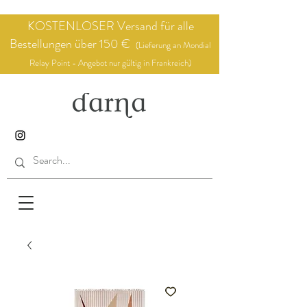
KOSTENLOSER Versand für alle
Bestellungen über 150 €
(Lieferung an Mondial
Relay Point - Angebot nur gültig in Frankreich)