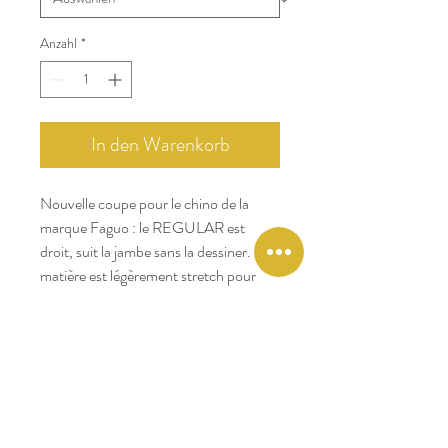
Anzahl
*
In den Warenkorb
Nouvelle coupe pour le chino de la
marque Faguo : le REGULAR est
droit, suit la jambe sans la dessiner. Sa
matière est légèrement stretch pour
assurer un confort optimal. Le coloris
kaki se conjugue à toutes les teintes :
marine, beige, bleu clair et rose pour les
plus audacieux !
Points clés :
Matière sergé avec une touche