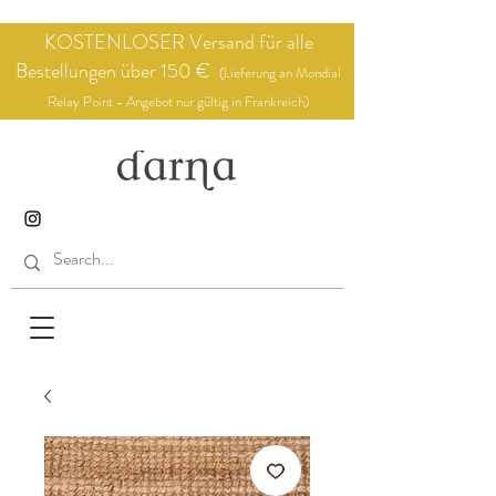
KOSTENLOSER Versand für alle
Bestellungen über 150 €
(Lieferung an Mondial
Relay Point - Angebot nur gültig in Frankreich)