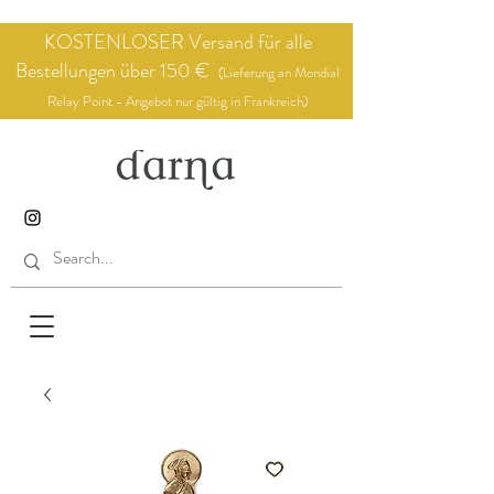
KOSTENLOSER Versand für alle
Bestellungen über 150 €
(Lieferung an Mondial
Relay Point - Angebot nur gültig in Frankreich)