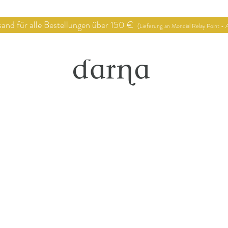
 für alle Bestellungen über 150 €
(Lieferung an Mondial Relay Point - A
op
Verkaufsstellen
Deko Proj