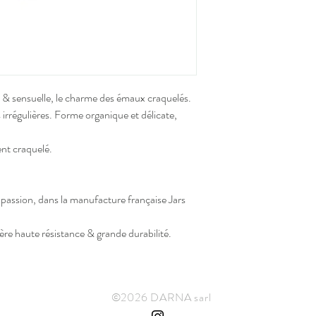
sans plomb ni cadmium.
Usage facile & moderne 
et micro-ondes.
Issues d'une fabrication 
pièces peuvent avoir de 
forme. Chaque céramique
cuisson Grand Feu.
 & sensuelle, le charme des émaux craquelés.
 irrégulières. Forme organique et délicate,
ent craquelé.
passion, dans la manufacture française Jars
e haute résistance & grande durabilité.
©2026 DARNA sarl