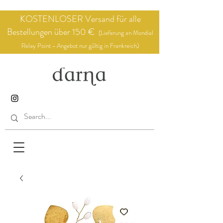
KOSTENLOSER Versand für alle
Bestellungen über 150 €
(Lieferung an Mondial
Relay Point - Angebot nur gültig in Frankreich)