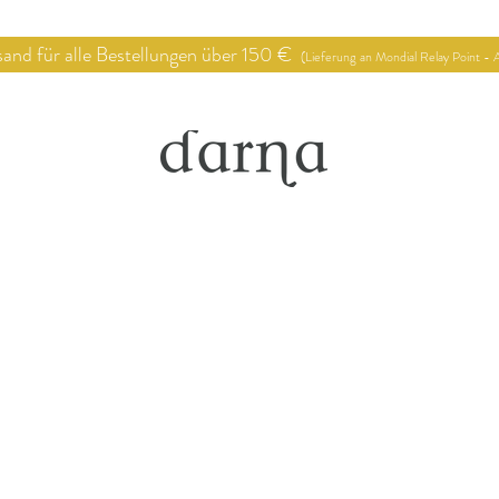
 für alle Bestellungen über 150 €
(Lieferung an Mondial Relay Point - A
op
Verkaufsstellen
Deko Proj