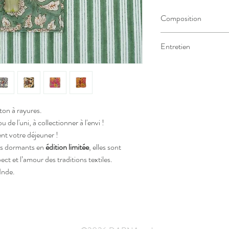
Composition
100% coton doux et dur
Entretien
Nos serviettes sont
lav
Ne pas utiliser de chlor
bœuf, qui atténuent les 
Si vous trouvez une tâch
votre belle mère, une éc
ton à rayures.
matin pas réveillé, une 
de l'uni, à collectionner à l'envi !
repas bien honoré : pas 
ent votre déjeuner !
Frottez doucement avec 
sus dormants en
édition limitée
, elles sont
mais n’attendez pas tro
ct et l’amour des traditions textiles.
soin de ses serviettes r
Inde.
déborder le panier à ling