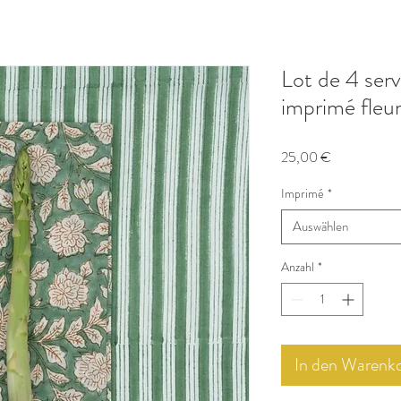
Lot de 4 serv
imprimé fleuri
Preis
25,00 €
Imprimé
*
Auswählen
Anzahl
*
In den Warenk