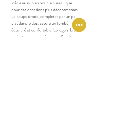
idéale aussi bien pour le bureau que
pour des occasions plus décontractées.
La coupe droite, complétée par un pli
plat dans le dos, assure un tombé
équilibré et confortable. Le logo arbre
en feutre signe la pièce avec discrétion.
Une chemise polyvalente, pensée pour
accompagner un vestiaire masculin
moderne.
✔️ Détails & composition
Tissu oxford rayé
Col boutonné
Coupe droite
Pli plat dans le dos
Logo arbre en feutre
Finitions soignées
🌿 Engagement responsable
Comme chaque pièce Faguo,
l’empreinte carbone est mesurée et