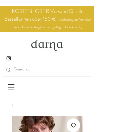
KOSTENLOSER Versand für alle
Bestellungen über 150 €
(Lieferung an Mondial
Relay Point - Angebot nur gültig in Frankreich)