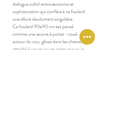
dialogue subtil entre exotisme et
sophistication qui confère à ce foulard
une allure résolument singulière.
Ce foulard 90x90 cm est pensé
comme une œuvre à porter : noué
autour du cou, glissé dans les cheveux,
attaché à un sac ou en ceinture sur un
jean brut. Son twill de soie italien lui
confère une douceur incomparable,
une tenue parfaite et ce subtil éclat qui
fait la signature des foulards de grande
tradition.
Symbole d’élégance, le
Palmier
s’adresse aux femmes qui
aiment les accessoires porteurs
d’histoire et de caractère. Une pièce
unique, à offrir ou à s’offrir, qui fera
rayonner chaque tenue, quelle que soit
la saison.