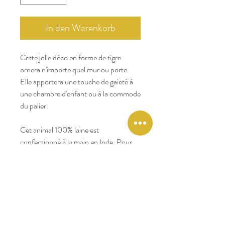
In den Warenkorb
Cette jolie déco en forme de tigre
ornera n'importe quel mur ou porte.
Elle apportera une touche de gaieté à
une chambre d'enfant ou à la commode
du palier.
Cet animal 100% laine est
confectionné à la main en Inde. Pour
en savoir plus sur sa fabrication et sa
certification GoodWeave, nous vous
invitons à lire
ce post
.
En raison de la nature artisanale de ces
articles, attendez-vous à une légère