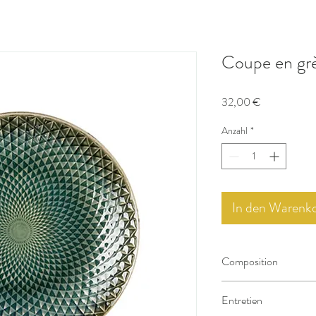
Coupe en grè
Preis
32,00 €
Anzahl
*
In den Warenk
Composition
Grès cérame émaillé
Entretien