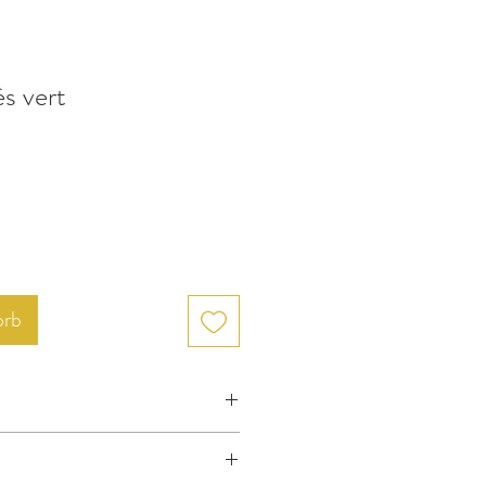
s vert
orb