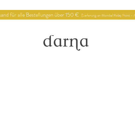
 für alle Bestellungen über 150 €
(Lieferung an Mondial Relay Point - A
op
Verkaufsstellen
Deko Proj