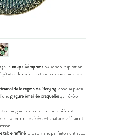
Conçue pour un usage quo
micro-ondes.
age, la
coupe Séraphine
puise son inspiration
égétation luxuriante et les terres volcaniques
artisanal de la région de Nanjing
, chaque pièce
 d’une
glaçure émaillée craquelée
qui révèle
ets changeants accrochent la lumière et
si la terre et les éléments naturels s’étaient
rtisan.
e table raffiné
, elle se marie parfaitement avec