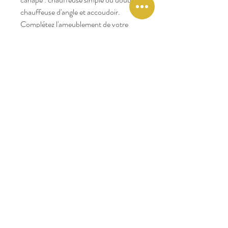
chauffeuse d'angle et accoudoir.
Complétez l'ameublement de votre
salon avec le pouf, également
disponible dans cette collection.
En options : traitement anti-tâches et
extension de garantie.
Découvrez
la fiche technique et les
différentes possibilités offertes par la
collection
en cliquant sur le
guide technique des collections Home
Spirit.
Et
obtenez un devis personnalisé en
cliquant ici
.
Délais de fabrication : environ 8
semaines.