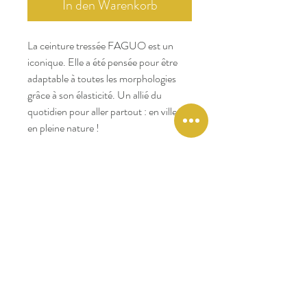
In den Warenkorb
La ceinture tressée FAGUO est un
iconique. Elle a été pensée pour être
adaptable à toutes les morphologies
grâce à son élasticité. Un allié du
quotidien pour aller partout : en ville ou
en pleine nature !
Points clés :
Matière tressée
Finition en nubuck de vachette qui se
patine avec le temps
Boucle en zinc gravé Faguo - Longueur
110 cm
Boîte en carton recyclé
1 Arbre planté