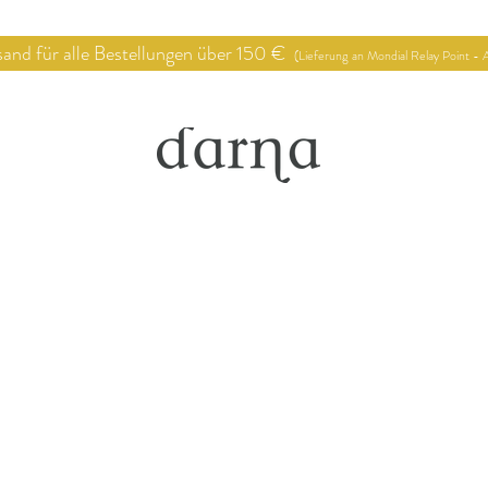
 für alle Bestellungen über 150 €
(Lieferung an Mondial Relay Point - A
op
Verkaufsstellen
Deko Proj