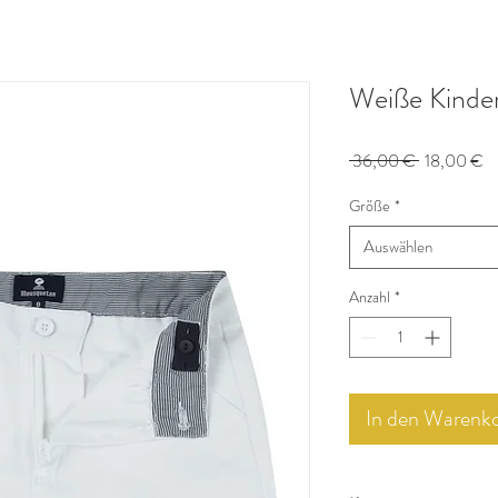
Weiße Kinder
Standardpr
Sa
 36,00 € 
18,00 €
Pr
Größe
*
Auswählen
Anzahl
*
In den Warenk