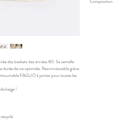
Composition
Extérieur : 67% Cuir
20% Cuir suède
7% Nylon recyclé
6% PU
Doublure : 100% polyes
Semelle intérieure :50
50% Mousse recyclée
Semelle extérieure : 8
irée des baskets des années 80. Sa semelle
15% caoutchouc recyclé
ne durée de vie optimale. Reconnaissable grâce
'incontournable FAGUO à porter pour toutes les
 de beige !
recyclé