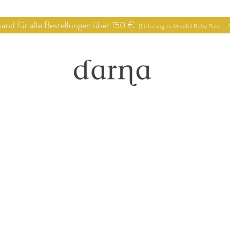
 für alle Bestellungen über 150 €
(Lieferung an Mondial Relay Point - A
op
Verkaufsstellen
Deko Proj