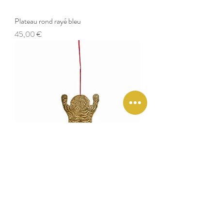
Plateau rond rayé bleu
Preis
45,00 €
Pampille Tigre
Preis
17,00 €