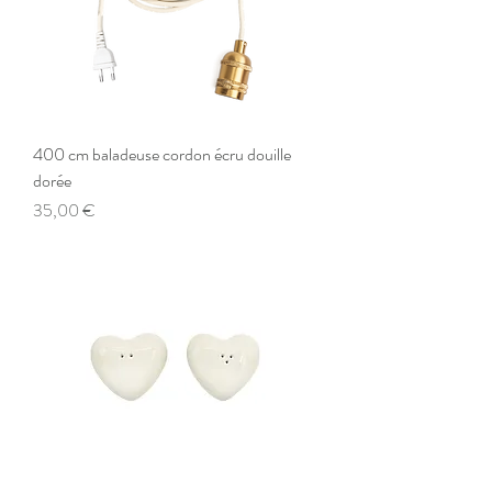
400 cm baladeuse cordon écru douille
dorée
Preis
35,00 €