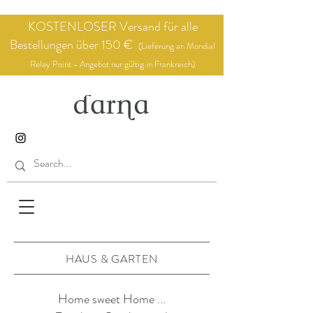
KOSTENLOSER Versand für alle
Bestellungen über 150 €
(Lieferung an Mondial
Relay Point - Angebot nur gültig in Frankreich)
HAUS & GARTEN
Home sweet Home ...