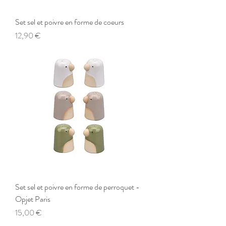
Set sel et poivre en forme de coeurs
Preis
12,90 €
Set sel et poivre en forme de perroquet -
Opjet Paris
Preis
15,00 €