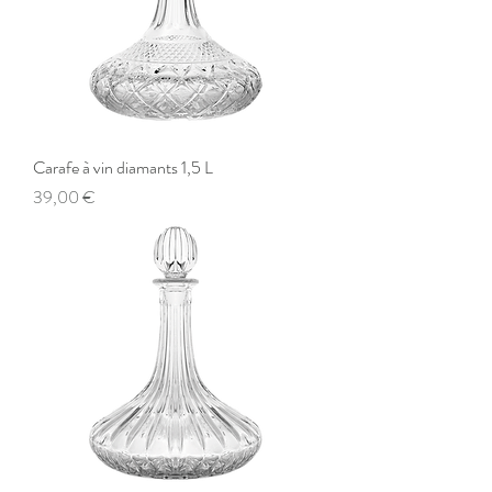
Carafe à vin diamants 1,5 L
Preis
39,00 €