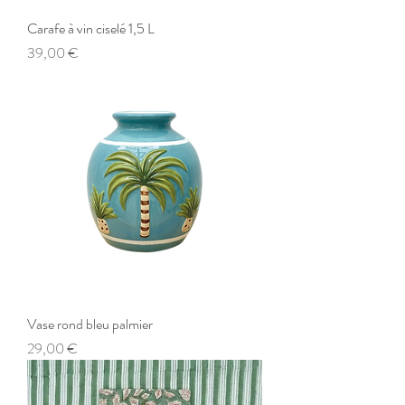
Carafe à vin ciselé 1,5 L
Preis
39,00 €
Vase rond bleu palmier
Preis
29,00 €